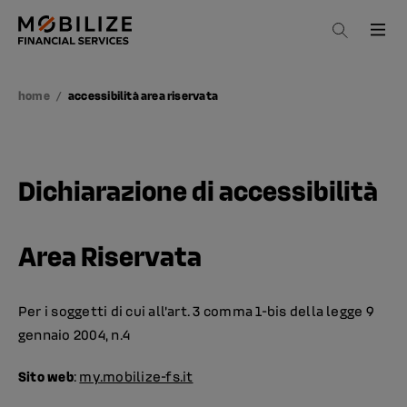
enu
Go to home
Close mn
home
accessibilità area riservata
Dichiarazione di accessibilità
Area Riservata
Per i soggetti di cui all’art. 3 comma 1-bis della legge 9
gennaio 2004, n.4
Sito web
:
my.mobilize-fs.it