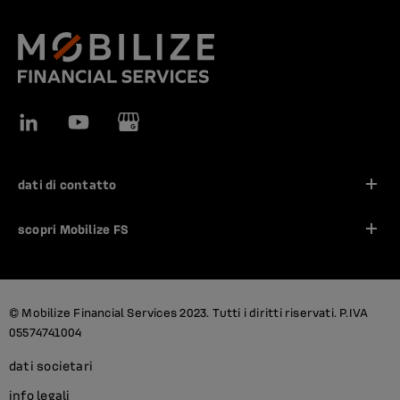
follow us on icon_linkedin
follow us on icon_youtube
follow us on icon_googlemybusiness
dati di contatto
scopri Mobilize FS
© Mobilize Financial Services 2023. Tutti i diritti riservati. P.IVA
05574741004
dati societari
info legali