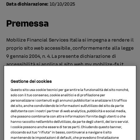
Data dichiarazione:
10/10/2025
Premessa
Mobilize Financial Services Italia si impegna a rendere il
proprio sito web accessibile, conformemente alla legge
9 gennaio 2004, n. 4. La presente dichiarazione di
accessibilità si applica al sito web
my.mobilize-fs.it
.
Stato di conformità
Gestione dei cookies
Questo sito usa cookie tecnici per garantire la funzionalità del sito nonché,
solo con il tuo consenso, cookie analitici e di profilazione per
Questo sito web è parzialmente conforme ai requisiti
personalizzare i contenuti e gli annunci pubblicitari e analizzare il traffico
del sito, anche condividendo le informazioni sull'utilizzo del sito da parte
previsti dall’appendice A della norma UNI CEI EN 301549
dell'utente con i nostri partner di web analytics, pubblicità e social media,
in ragione dei casi di non conformità elencati di seguito.
che possono combinarle con altre informazioni fornite dagli utenti o che
hanno raccolto nell'ambito dell'utilizzo, da parte degli utenti, dei loro servizi.
I cookie possono anche essere di terze parti. Chiudendo questo banner,
Contenuti non accessibili
cliccando sul tuo "rifiuta" in basso, continuerai a navigare il sito
mantenendo le impostazioni di default, che prevedono l’installazione